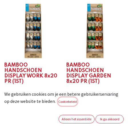
BAMBOO
BAMBOO
HANDSCHOEN
HANDSCHOEN
DISPLAY WORK 8x20
DISPLAY GARDEN
PR (1ST)
8x20 PR (1ST)
Login of registreer om
Login of registreer om
We gebruiken cookies om je een betere gebruikerservaring
verder te gaan
verder te gaan
op deze website te bieden.
Cookiebeleid
Alleen het essentiële
Ik ga akkoord