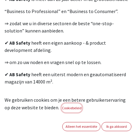
“Business to Professional” en “Business to Consumer”.
⇒ zodat we u in diverse sectoren de beste “one-stop-
solution” kunnen aanbieden.
✔
heeft een eigen aankoop - & product
AB Safety
development afdeling.
⇒ om zo uw noden en vragen snel op te lossen.
✔
heeft een uiterst modern en geautomatiseerd
AB Safety
magazijn van 14000 m².
⇒ om u snel en accuraat te kunnen leveren.
We gebruiken cookies om je een betere gebruikerservaring
✔
heeft steeds 95% van de kernartikelen op
AB Safety
op deze website te bieden.
Cookiebeleid
voorraad.
⇒ om zo uw doorverkoop te maximaliseren.
Alleen het essentiële
Ik ga akkoord