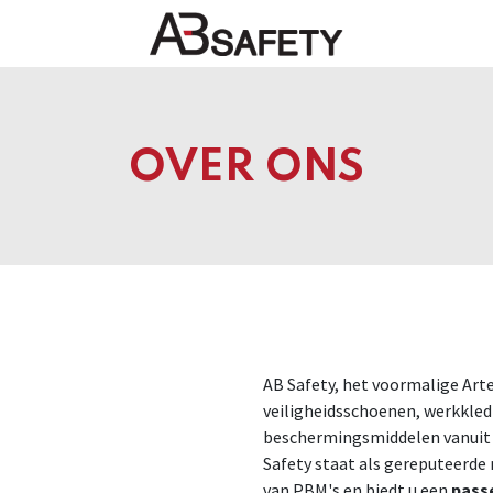
Nieuws
FAQ
Winkel
CE
OVER ONS
AB Safety, het voormalige Arte
veiligheidsschoenen, werkkled
beschermingsmiddelen vanuit B
Safety staat als gereputeerde 
van PBM's en biedt u een
passe