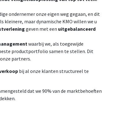
andige ondernemer onze eigen weg gegaan, en dit
Als kleinere, maar dynamische KMO willen we u
stverlening
geven met een
uitgebalanceerd
 management
waarbij we, als toegewijde
 beste productportfolio samen te stellen. Dit
 onze partners.
rverkoop
bij al onze klanten structureel te
samengesteld dat we 90% van de marktbehoeften
fdekken.