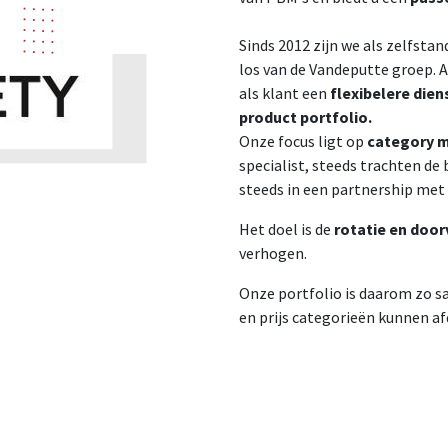
Sinds 2012 zijn we als zelfst
los van de Vandeputte groep. 
als klant een
flexibelere dien
product portfolio.
Onze focus ligt op
category
specialist, steeds trachten de
steeds in een partnership met
Het doel is de
rotatie en doo
verhogen.
Onze portfolio is daarom zo 
en prijs categorieën kunnen a
Blauwesteenstraat 87 • 2550 Kontich • België
info@ab-safety.eu
00 32 3 820 79 79