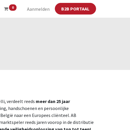
0
B2B PORTAAL
Aanmelden
lli, verdeelt reeds
meer dan 25 jaar
ing, handschoenen en persoonlijke
elgië naar een Europees cliënteel. AB
marktspeler reeds jaren voorop in de distributie
nde veiligheidsoplossing van top tot teen!