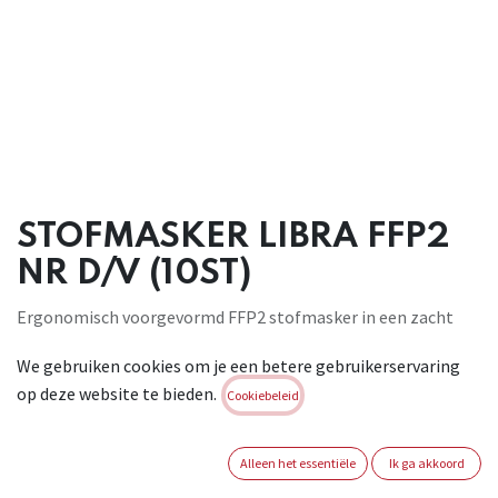
STOFMASKER LIBRA FFP2
NR D/V (10ST)
Ergonomisch voorgevormd FFP2 stofmasker in een zacht
filterdoek met
We gebruiken cookies om je een betere gebruikerservaring
neuskussentje dat de vorm van het gelaat aanneemt. Het
op deze website te bieden.
uitademventiel
Cookiebeleid
(v) zorgt voor een lagere uitademweerstand en een lage
CO2- en
Alleen het essentiële
Ik ga akkoord
vochtigheidsgraad in het masker. Ideaal voor volgende