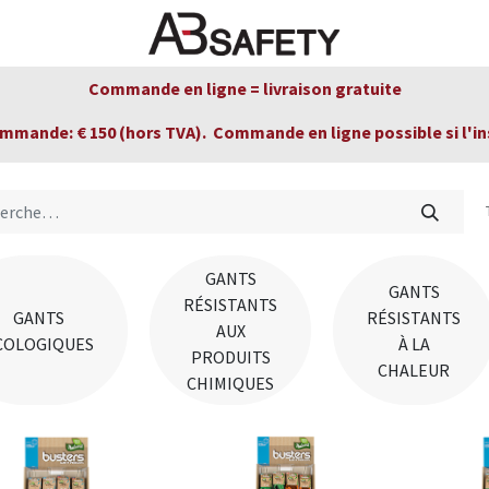
veautés
FAQ
Boutique
CE
Commande en ligne = livraison gratuite
ommande: € 150 (hors TVA). Commande en ligne possible si l'in
GANTS
GANTS
RÉSISTANTS
GANTS
RÉSISTANTS
AUX
COLOGIQUES
À LA
PRODUITS
CHALEUR
CHIMIQUES