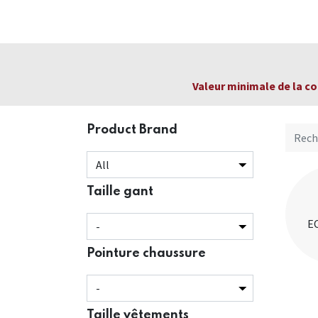
Home
A propos de nous
Marques
Nou
Valeur minimale de la c
Product Brand
Taille gant
E
Pointure chaussure
Taille vêtements