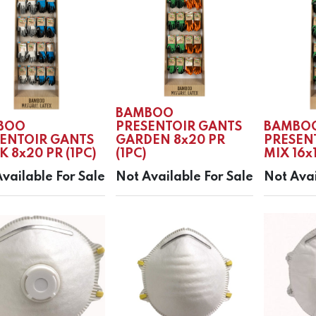
BAMBOO
BOO
PRESENTOIR GANTS
BAMBO
ENTOIR GANTS
GARDEN 8x20 PR
PRESEN
 8x20 PR (1PC)
(1PC)
MIX 16x1
vailable For Sale
Not Available For Sale
Not Avai
Blauwesteenstraat 87 • 2550 Kontich • België
info@ab-safety.eu
00 32 3 820 79 79