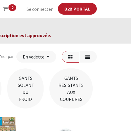
0
B2B PORTAL
Se connecter
scription est approuvée.
Trier par :
En vedette
GANTS
GANTS
GANTS
ISOLANT
RÉSISTANTS
DE
DU
AUX
SOUDURE
FROID
COUPURES