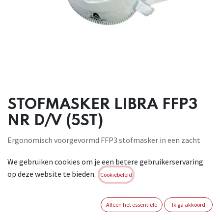
STOFMASKER LIBRA FFP3
NR D/V (5ST)
Ergonomisch voorgevormd FFP3 stofmasker in een zacht
filterdoek met
We gebruiken cookies om je een betere gebruikerservaring
neuskussentje dat de vorm van het gelaat aanneemt. Het
op deze website te bieden.
uitademventiel
Cookiebeleid
(v) zorgt voor een lagere uitademweerstand en een lage
CO2- en
Alleen het essentiële
Ik ga akkoord
vochtigheidsgraad in het masker. Ideaal voor volgende