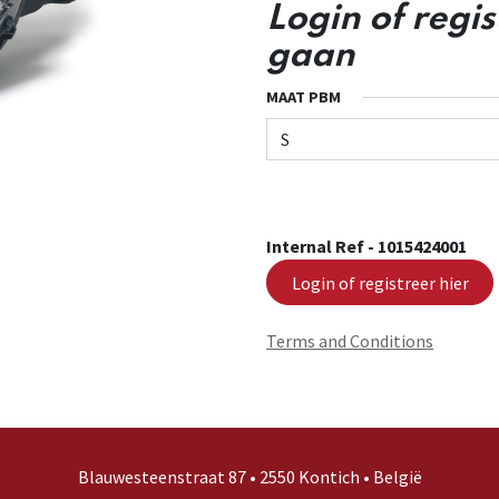
Login of regi
gaan
MAAT PBM
Internal Ref -
1015424001
Login of registreer hier
Terms and Conditions
Blauwesteenstraat 87 • 2550 Kontich • België