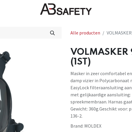
Nieuws
FAQ
Winkel
CE
Alle producten
VOLMASKER 
VOLMASKER 
(1ST)
Masker in zeer comfortabel en
damp vizier in Polycarbonaat 
EasyLock filteraansluiting aan
met gelijkaardige aansluiting:
spreekmembraan. Harnas gaat z
Gewicht: 360g.Geschikt voor: 
136-2.
Brand:
MOLDEX