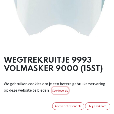
WEGTREKRUITJE 9993
VOLMASKER 9000 (15ST)
Peel-off vensterbeschermfolie 9993 voor volmasker serie
We gebruiken cookies om je een betere gebruikerservaring
9000.
op deze website te bieden.
Cookiebeleid
Brand:
MOLDEX
Login of registreer om verder te
Alleen het essentiële
Ik ga akkoord
gaan