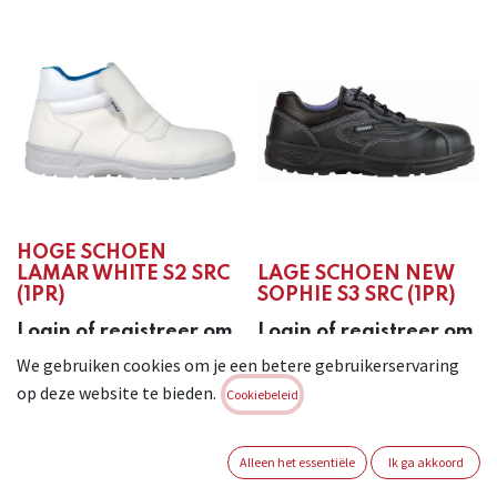
HOGE SCHOEN
LAMAR WHITE S2 SRC
LAGE SCHOEN NEW
(1PR)
SOPHIE S3 SRC (1PR)
Login of registreer om
Login of registreer om
verder te gaan
verder te gaan
We gebruiken cookies om je een betere gebruikerservaring
op deze website te bieden.
Cookiebeleid
Alleen het essentiële
Ik ga akkoord