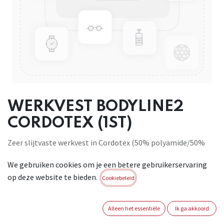
WERKVEST BODYLINE2
CORDOTEX (1ST)
Zeer slijtvaste werkvest in Cordotex (50% polyamide/50%
katoen), 265 gr/m². Cordotex is 3 maal zo sterk als polyester-
We gebruiken cookies om je een betere gebruikerservaring
katoen, is behandeld met een finish die de kleding vuil-, olie-
op deze website te bieden.
en waterafstotend maakt. Bovendien is de kleding ademend,
Cookiebeleid
biedt een hoog draagconfort en afgewerkt met veel oog
voor details zoals zakken, verstevigingen. Geschikt voor:
Alleen het essentiële
Ik ga akkoord
bouwverwante activiteiten, zoals constructie-arbeiders,