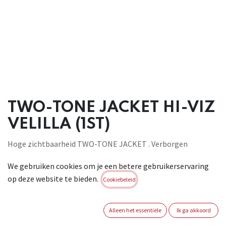
TWO-TONE JACKET HI-VIZ
VELILLA (1ST)
Hoge zichtbaarheid TWO-TONE JACKET . Verborgen
ritssluiting aan de voorkant met overslag . Overslag aan de
We gebruiken cookies om je een betere gebruikerservaring
voorkant met klittenband .
op deze website te bieden.
Reflecterende tape op romp en mouwen . Verborgen
Cookiebeleid
capuchon in kraag .
Fleece binnenvoering in kraag . Afneembare mouwen .
Alleen het essentiële
Ik ga akkoord
Elastische tailleband aan de zijkant . Elastische manchetten