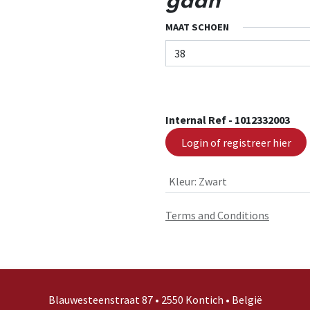
gaan
MAAT SCHOEN
Internal Ref -
1012332003
Login of registreer hier
Kleur
:
Zwart
Terms and Conditions
Blauwesteenstraat 87 • 2550 Kontich • België