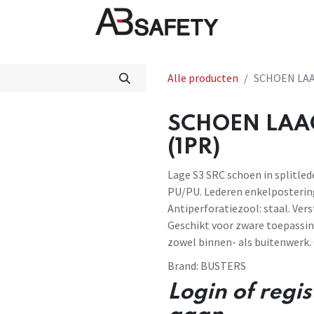
Nieuws
FAQ
Winkel
CE
Alle producten
SCHOEN LAA
SCHOEN LAAG
(1PR)
Lage S3 SRC schoen in splitled
PU/PU. Lederen enkelposterin
Antiperforatiezool: staal. Vers
Geschikt voor zware toepassi
zowel binnen- als buitenwerk.
Brand:
BUSTERS
Login of regi