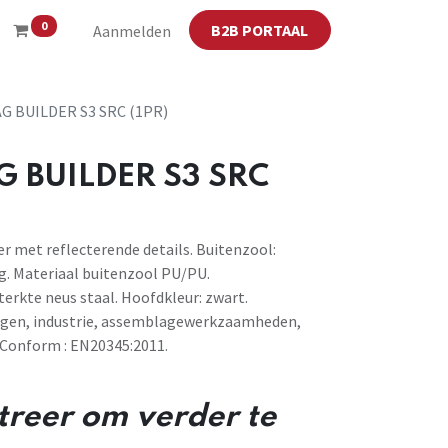
0
B2B PORTAAL
Aanmelden
G BUILDER S3 SRC (1PR)
 BUILDER S3 SRC
er met reflecterende details. Buitenzool:
g. Materiaal buitenzool PU/PU.
terkte neus staal. Hoofdkleur: zwart.
ngen, industrie, assemblagewerkzaamheden,
 Conform : EN20345:2011.
streer om verder te