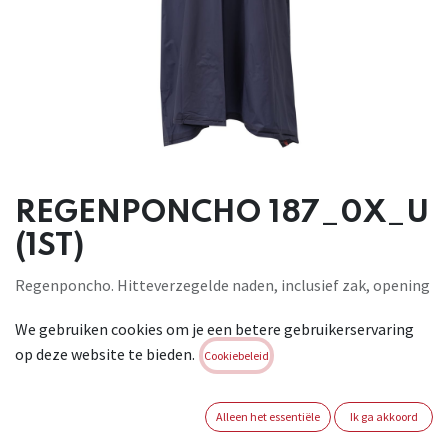
REGENPONCHO 187_0X_U
(1ST)
Regenponcho. Hitteverzegelde naden, inclusief zak, opening
bij nek. Zijsluiting met plastic drukknopen.
We gebruiken cookies om je een betere gebruikerservaring
Materiaal: 100% PVC, 180 G/M2
op deze website te bieden.
Cookiebeleid
Brand:
VELILLA
Login of registreer om verder te
Alleen het essentiële
Ik ga akkoord
gaan