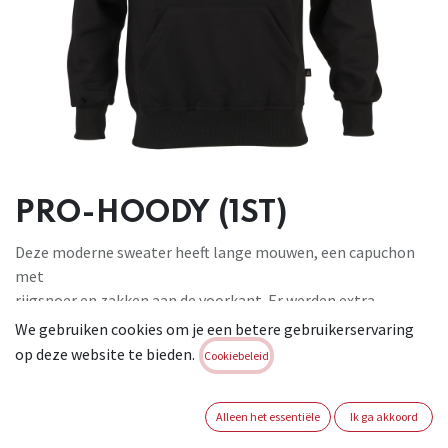
PRO-HOODY (1ST)
Deze moderne sweater heeft lange mouwen, een capuchon
met
rijgsnoer en zakken aan de voorkant. Er werden extra
verstevigingen aan
We gebruiken cookies om je een betere gebruikerservaring
de schouders en de armen/ellebogen voorzien. Deze hoody is
op deze website te bieden.
Cookiebeleid
afgewerkt met
tricot aan de taille en manchetten. Materiaal: 65% katoen,
Alleen het essentiële
Ik ga akkoord
35%
polyester, 280 g/m². Verstevigingen: 100% polyester.