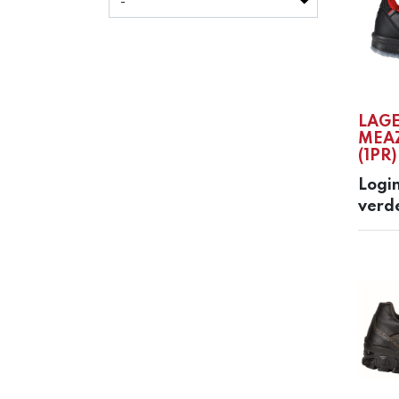
LAG
MEAZ
(1PR)
Login
verd