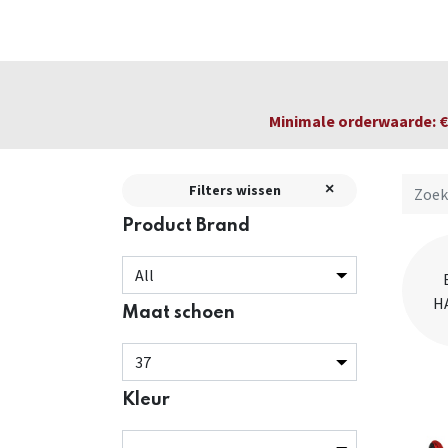
Startpagina
Over ons
Productfolders
Minimale orderwaarde: € 
Filters wissen
Product Brand
H
Maat schoen
Kleur