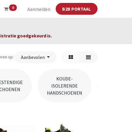
0
B2B PORTAAL
Aanmelden
gistratie goedgekeurd is.
eren op:
Aanbevolen
KOUDE-
SNIJ- E
ESTENDIGE
ISOLERENDE
PRIKBESTE
CHOENEN
HANDSCHOENEN
HANDSCHO