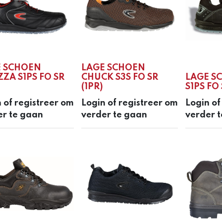
E SCHOEN
LAGE SCHOEN
ZA S1PS FO SR
CHUCK S3S FO SR
LAGE S
(1PR)
S1PS FO 
 of registreer om
Login of registreer om
Login of
er te gaan
verder te gaan
verder 