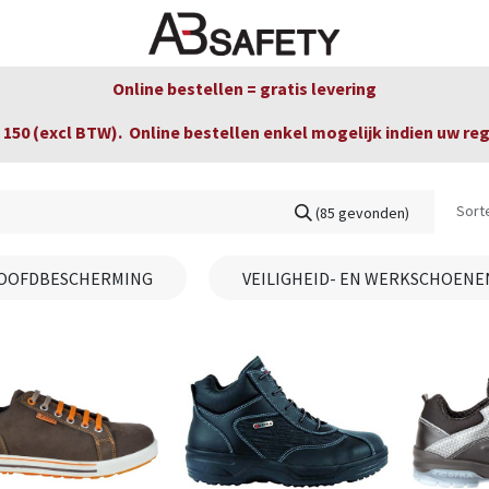
Nieuws
FAQ
Winkel
CE
Online bestellen = gratis levering
150 (excl BTW). Online bestellen enkel mogelijk indien uw re
Sort
(85 gevonden)
OOFDBESCHERMING
VEILIGHEID- EN WERKSCHOENE