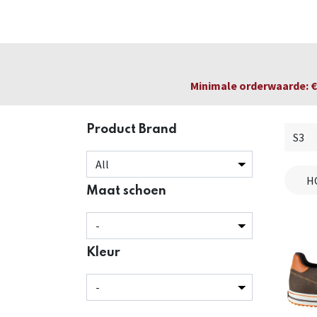
Startpagina
Over ons
Productfolders
Minimale orderwaarde: € 
Product Brand
H
Maat schoen
Kleur