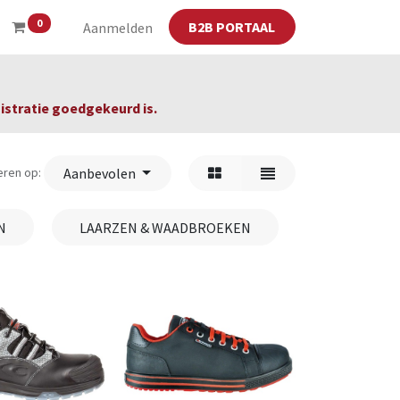
0
B2B PORTAAL
Aanmelden
gistratie goedgekeurd is.
eren op:
Aanbevolen
N
LAARZEN & WAADBROEKEN