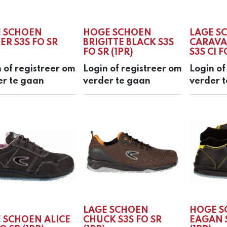
E SCHOEN
HOGE SCHOEN
LAGE S
ER S3S FO SR
BRIGITTE BLACK S3S
CARAVA
FO SR (1PR)
S3S CI F
 of registreer om
Login of registreer om
Login of
er te gaan
verder te gaan
verder 
LAGE SCHOEN
HOGE S
 SCHOEN ALICE
CHUCK S3S FO SR
EAGAN S