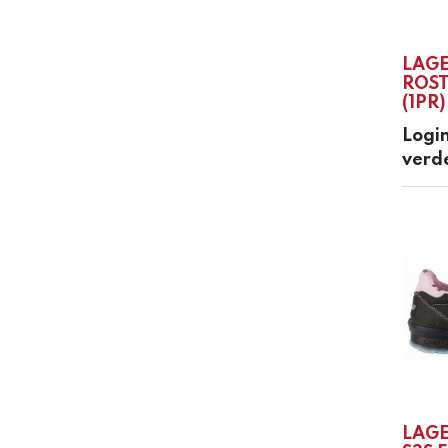
LAG
ROST
(1PR)
Login
verd
LAGE