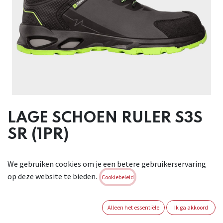
LAGE SCHOEN RULER S3S
SR (1PR)
Deze veiligheidsschoenen combineren een modern design
We gebruiken cookies om je een betere gebruikerservaring
met functionaliteit. Ze zijn gemaakt met een verstevigd
op deze website te bieden.
bovenwerk en een zeer duurzame zool en bieden optimale
Cookiebeleid
bescherming voor de voeten. Het ontwerp zorgt voor
stabiliteit en bescherming in veeleisende
Alleen het essentiële
Ik ga akkoord
werkomstandigheden. Geschikt voor professioneel gebruik