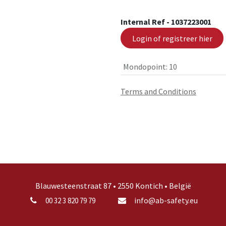
Internal Ref -
1037223001
Login of registreer hier
Mondopoint
:
10
Terms and Conditions
Blauwesteenstraat 87 • 2550 Kontich • België
info@ab-safety.eu
00 32 3 820 79 79