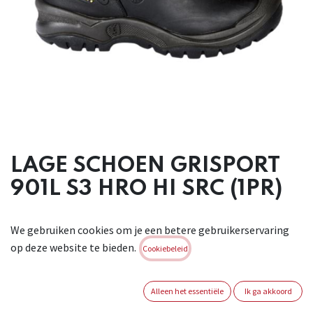
LAGE SCHOEN GRISPORT
901L S3 HRO HI SRC (1PR)
Lage schoen in zwart waterbestendig volnerfleder, met een
We gebruiken cookies om je een betere gebruikerservaring
synthetische
op deze website te bieden.
antiperforatiezool en een stalen 200J neus. Voorzien van een
Cookiebeleid
ademende,
abrasiebestendige voering in Cambrelle textiel. Beter
Alleen het essentiële
Ik ga akkoord
ademend vermogen