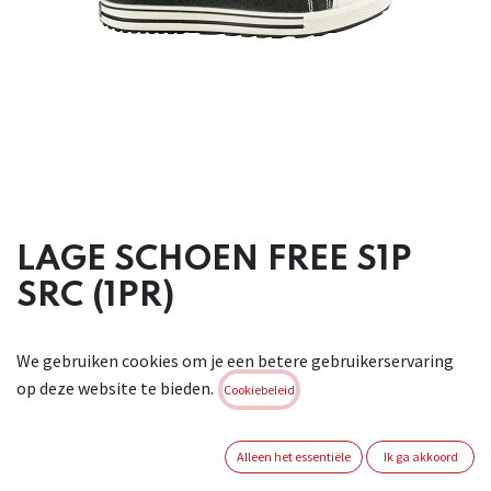
LAGE SCHOEN FREE S1P
SRC (1PR)
Lage schoen S1P in zwart canvas met alumininium 200J neus
We gebruiken cookies om je een betere gebruikerservaring
en niet
op deze website te bieden.
metalen antiperforatiezool. Voorzien van een PU/PU zool en
Cookiebeleid
voetbed van
schokabsorberend PU. Geleverd met een 2e paar veters in
Alleen het essentiële
Ik ga akkoord
een andere