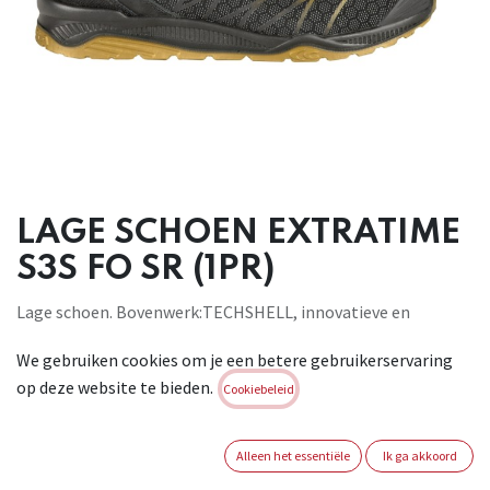
LAGE SCHOEN EXTRATIME
S3S FO SR (1PR)
Lage schoen. Bovenwerk:TECHSHELL, innovatieve en
extreem stevige stof, slijt- en scheurvast, waterafstotend en
We gebruiken cookies om je een betere gebruikerservaring
ademend. Binnenvoering:SANY-DRY® 100% polyester stof,
op deze website te bieden.
driedimensionaal, ademend, het absorbeert en geeft het
Cookiebeleid
vocht weer af, slijtvast Voetbed: MEMORY PLUS, anatomisch,
geponst, antistatisch en voorgevormd voetbed. Het
Alleen het essentiële
Ik ga akkoord
garandeert ergonomisch comfort en een hoog ademend