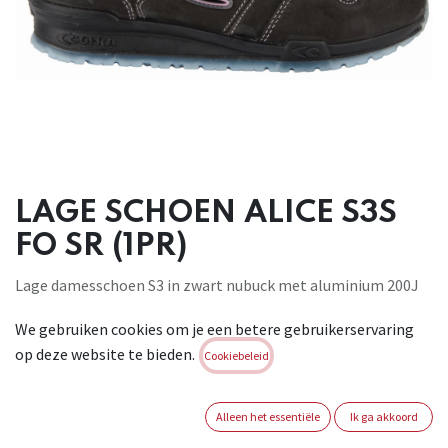
LAGE SCHOEN ALICE S3S
FO SR (1PR)
Lage damesschoen S3 in zwart nubuck met aluminium 200J
neus en niet
We gebruiken cookies om je een betere gebruikerservaring
metalen antiperforatiezool. Voering Sanydry en loopzool in
op deze website te bieden.
PU/TPU.
Cookiebeleid
Inlegzool soft met een schokabsorberende laag en een
antitranspiratie
Alleen het essentiële
Ik ga akkoord
laag. Maten: 39-41. Geschikt voor: algemene industriele