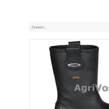
Startpagina
Over ons
Productfolders