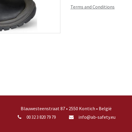
Terms and Conditions
Blauwesteenstraat 87 • 2550 Kontich • België
info@ab-safety.eu
00 32 3 820 79 79