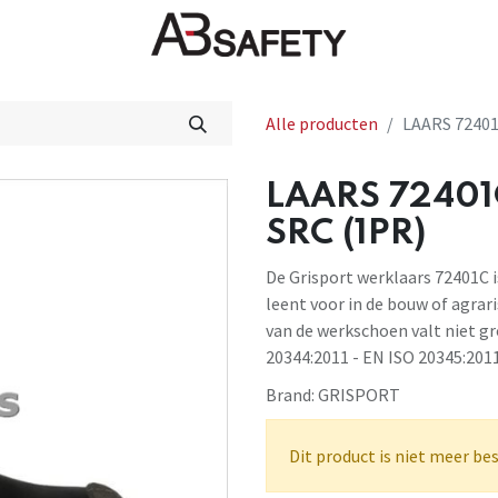
Nieuws
FAQ
Winkel
CE
Alle producten
LAARS 72401
LAARS 72401
SRC (1PR)
De Grisport werklaars 72401C i
leent voor in de bouw of agra
van de werkschoen valt niet gr
20344:2011 - EN ISO 20345:201
Brand:
GRISPORT
Dit product is niet meer be