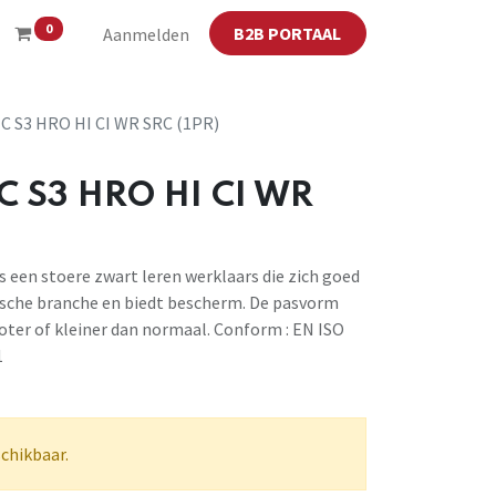
0
B2B PORTAAL
Aanmelden
C S3 HRO HI CI WR SRC (1PR)
C S3 HRO HI CI WR
s een stoere zwart leren werklaars die zich goed
rische branche en biedt bescherm. De pasvorm
oter of kleiner dan normaal. Conform : EN ISO
1
schikbaar.