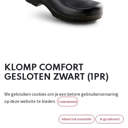
KLOMP COMFORT
GESLOTEN ZWART (1PR)
Deze comfortabele werkklomp met gesloten hiel heeft een
We gebruiken cookies om je een betere gebruikerservaring
beukenhouten binnenzool en een loopzool uit polyester. De
op deze website te bieden.
lederen kap is voorzien van een Permair-film. Dankzij deze
Cookiebeleid
film zijn de klompen gemakkelijk schoon te houden met een
doek en blijven ze toch ademend.
Alleen het essentiële
Ik ga akkoord
Brand:
BUSTERS