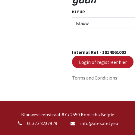
gaan
KLEUR
Internal Ref -
1014961002
Login of registreer hier
Terms and Conditions
Blauwesteenstraat 87 • 2550 Kontich • België
info@ab-safety.eu
00 32 3 820 79 79