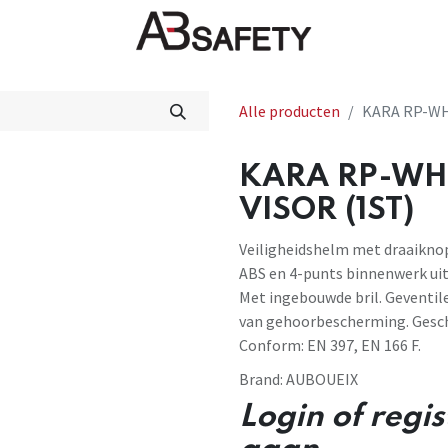
Nieuws
FAQ
Winkel
CE
Alle producten
KARA RP-WH
KARA RP-WH
VISOR (1ST)
Veiligheidshelm met draaiknop,
ABS en 4-punts binnenwerk uit
Met ingebouwde bril. Geventi
van gehoorbescherming. Gesch
Conform: EN 397, EN 166 F.
Brand:
AUBOUEIX
Login of regi