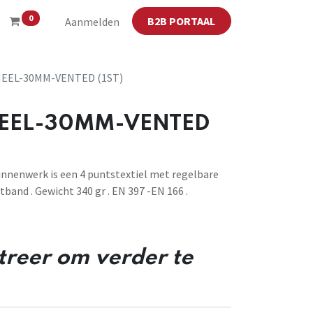
0
B2B PORTAAL
Aanmelden
EEL-30MM-VENTED (1ST)
EEL-30MM-VENTED
innenwerk is een 4 puntstextiel met regelbare
band . Gewicht 340 gr . EN 397 -EN 166 .
streer om verder te