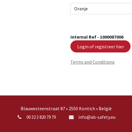
Internal Ref -
1000087006
Login of registreer hier
Terms and Conditions
Blauwesteenstraat 87 • 2550 Kontich • België
info@ab-safety.eu
00 32 3 820 79 79