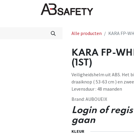
Nieuws
FAQ
Winkel
CE
Alle producten
KARA FP-WH
KARA FP-WH
(1ST)
Veiligheidshelm uit ABS. Het b
draaiknop ( 53-63 cm ) en zweet
Levensduur : 48 maanden
Brand:
AUBOUEIX
Login of regi
gaan
KLEUR