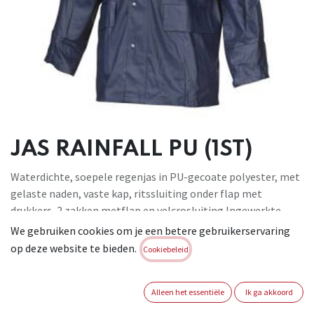
JAS RAINFALL PU (1ST)
Waterdichte, soepele regenjas in PU-gecoate polyester, met
gelaste naden, vaste kap, ritssluiting onder flap met
drukkers, 2 zakken metflap en velcrosluiting.Ingewerkte
windvang in de mouwen. Geschikt voor: alle buitenwerk in de
We gebruiken cookies om je een betere gebruikerservaring
regen, bouwnijverheid, gemeentediensten, agro- en
op deze website te bieden.
Cookiebeleid
voedingsindustrie, enz. Kleur: Groen, blauw. Maten: M-XXL.
CAT I . Conforme : EN 343 : 2019
Alleen het essentiële
Ik ga akkoord
Brand:
ARTELLI