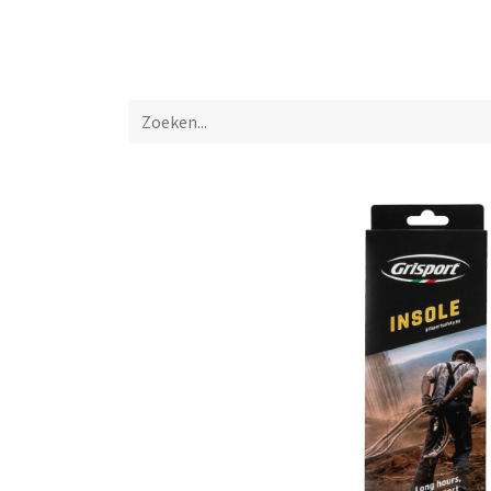
Startpagina
Over ons
Productfolders