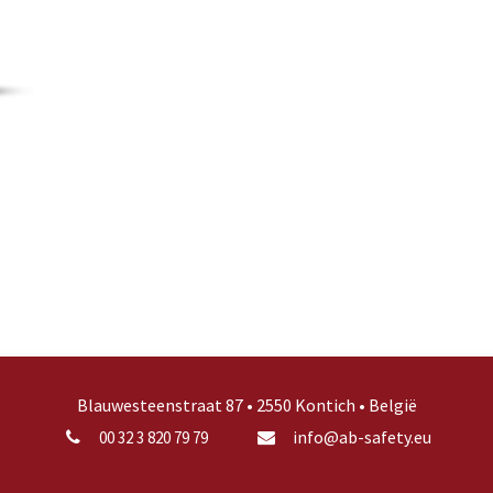
Blauwesteenstraat 87 • 2550 Kontich • België
info@ab-safety.eu
00 32 3 820 79 79