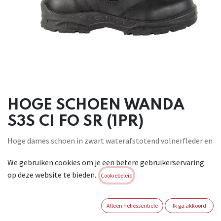
HOGE SCHOEN WANDA
S3S CI FO SR (1PR)
Hoge dames schoen in zwart waterafstotend volnerfleder en
ademende stof , met een binnenzool EVANIT, gemaakt van
We gebruiken cookies om je een betere gebruikerservaring
een speciale samenstelling van EVA en nitril, met een hoog
op deze website te bieden.
draagvermogen en variabele dikte (12 mm - 8 mm - 3,8 mm).
Cookiebeleid
Thermogevormd, anatomisch, gestanst en bekleed met zeer
ademende stof. Antistatisch dankzij een specifieke
Alleen het essentiële
Ik ga akkoord
behandeling van het oppervlak en naden van geleidende