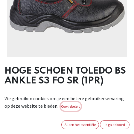
HOGE SCHOEN TOLEDO BS
ANKLE S3 FO SR (1PR)
Hoge schoen in waterafstotend leder. Voering: anti-
We gebruiken cookies om je een betere gebruikerservaring
allergisch, zweetabsorberend. Binnenzool: uitneembaar,
op deze website te bieden.
vochtabsorberend. Zool: PU/PU, antistatisch.
Cookiebeleid
Veiligheidsneus: metaal, bestand tegen 200J. Tussenzool:
metaal. Conform: EN ISO 20345
Alleen het essentiële
Ik ga akkoord
Brand:
STENSO