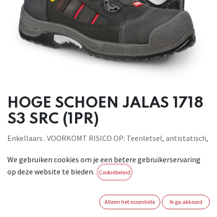
HOGE SCHOEN JALAS 1718
S3 SRC (1PR)
Enkellaars . VOORKOMT RISICO OP: Teenletsel, antistatisch,
spijkerdoordringing .Gebruik het hele jaar door, buiten,
We gebruiken cookies om je een betere gebruikerservaring
omgevingen met risico op doordringing van de buitenzool .
op deze website te bieden.
EN ISO 20345:2011, S3 SRC
Cookiebeleid
Brand:
JALAS
Alleen het essentiële
Ik ga akkoord
Login of registreer om verder te