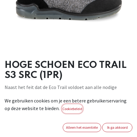
HOGE SCHOEN ECO TRAIL
S3 SRC (1PR)
Naast het feit dat de Eco Trail voldoet aan alle nodige
technische specificaties en er trendy uitziet, is deze schoen
We gebruiken cookies om je een betere gebruikerservaring
ook nog eens ecologisch. Hij is gemaakt van textiel dat
op deze website te bieden.
bestaat uit gerecycleerde PET flessen en heeft ecologische
Cookiebeleid
veters en eyelets. Deze schoen helpt mee om onze
ecologische footprint te verkleinen. Door de aanwezigheid
Alleen het essentiële
Ik ga akkoord
van schokdemping in de hiel en een foam uit visco-elastisch