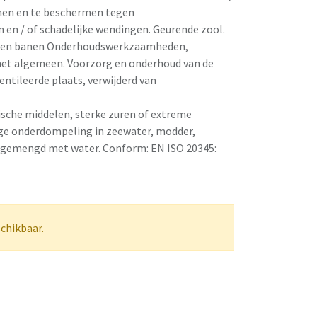
nen en te beschermen tegen
n en / of schadelijke wendingen. Geurende zool.
volen banen Onderhoudswerkzaamheden,
het algemeen. Voorzorg en onderhoud van de
ntileerde plaats, verwijderd van
ische middelen, sterke zuren of extreme
ige onderdompeling in zeewater, modder,
 gemengd met water. Conform: EN ISO 20345:
schikbaar.