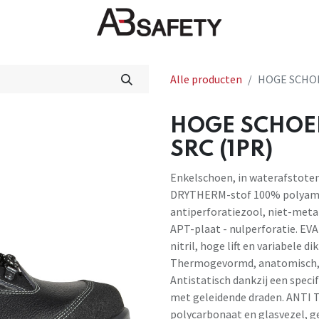
Nieuws
FAQ
Winkel
CE
Alle producten
HOGE SCHOE
HOGE SCHOE
SRC (1PR)
Enkelschoen, in waterafstotend
DRYTHERM-stof 100% polyamide
antiperforatiezool, niet-meta
APT-plaat - nulperforatie. EV
nitril, hoge lift en variabele dik
Thermogevormd, anatomisch, 
Antistatisch dankzij een spec
met geleidende draden. ANTI 
polycarbonaat en glasvezel, ge