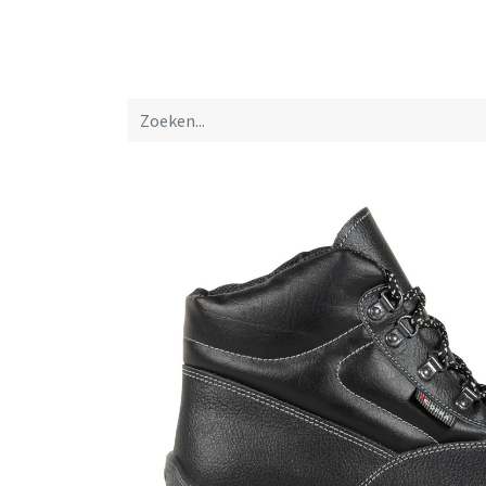
Startpagina
Over ons
Productfolders