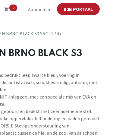
0
B2B PORTAAL
Aanmelden
N BRNO BLACK S3 SRC (1PR)
N BRNO BLACK S3
 bedrukt leer, zwarte kleur, voering in
, antistatisch, schokbestendig, antislip, met
len
ANIT-inlegzool met een speciale mix van EVA en
te.
geboord en bedekt met zeer ademende stof.
ifieke oppervlaktebehandeling en naden gemaakt
TORSIE Stevige ondersteuning van
plaatst tussen de hiel en de zool van de schoen,