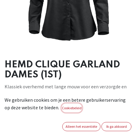
HEMD CLIQUE GARLAND
DAMES (1ST)
Klassiek overhemd met lange mouw voor een verzorgde en
professionele uitstraling. Het overhemd is gemaakt van
We gebruiken cookies om je een betere gebruikerservaring
katoen met een Easy Care finish zodat het overhemd
op deze website te bieden.
gemakkelijk gestreken kan worden. Verder is het overhemd
Cookiebeleid
zorgvuldig afgewerkt met een verborgen button-down.
Materiaal : 100% katoen . Gewicht : 130g/m2
Alleen het essentiële
Ik ga akkoord
Brand:
CLIQUE