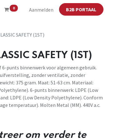
0
B2B PORTAAL
Aanmelden
LASSIC SAFETY (1ST)
ASSIC SAFETY (1ST)
f 6-punts binnenwerk voor algemeen gebruik.
ifverstelling, zonder ventilatie, zonder
wicht: 375 gram. Maat: 51-63 cm. Materiaal:
Polyethylene). 6-punts binnenwerk: LDPE (Low
band: LDPE (Low Density Polyethylene). Conform
Lage temperatuur). Molten Metal (MM). 440V a.c.
streer om verder te