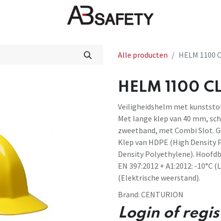
Nieuws
FAQ
Winkel
CE
Alle producten
HELM 1100 C
HELM 1100 CL
Veiligheidshelm met kunststo
Met lange klep van 40 mm, schu
zweetband, met Combi Slot. Ge
Klep van HDPE (High Density 
Density Polyethylene). Hoofd
EN 397:2012 + A1:2012: -10°C (
(Elektrische weerstand).
Brand:
CENTURION
Login of regi