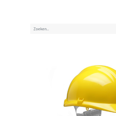
Startpagina
Over ons
Productfolders