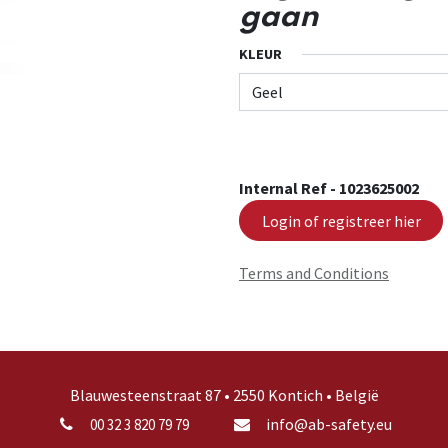
gaan
KLEUR
Internal Ref -
1023625002
Login of registreer hier
Terms and Conditions
Blauwesteenstraat 87 • 2550 Kontich • België
info@ab-safety.eu
00 32 3 820 79 79