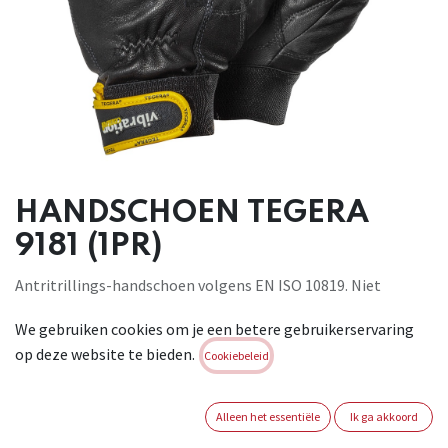
HANDSCHOEN TEGERA
9181 (1PR)
Antritrillings-handschoen volgens EN ISO 10819. Niet
gevoerd, Volnerf geitenleer van topkwaliteit, Vibrothan®,
We gebruiken cookies om je een betere gebruikerservaring
Volnerf geitenleer van topkwaliteit, Cat. II, Zwart, geel,
op deze website te bieden.
Versterkte naden, Versterkte wijsvinger, Velcro®, voor zwaar
Cookiebeleid
werk. Conform: EN388:2016 3.1.2.1.X
Brand:
TEGERA
Alleen het essentiële
Ik ga akkoord