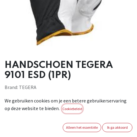
HANDSCHOEN TEGERA
9101 ESD (1PR)
Brand:
TEGERA
Login of registreer om verder te
We gebruiken cookies om je een betere gebruikerservaring
gaan
op deze website te bieden.
Cookiebeleid
MAAT HANDSCHOEN
Alleen het essentiële
Ik ga akkoord