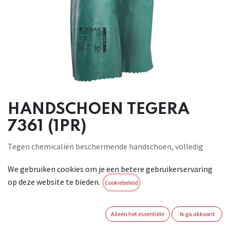
HANDSCHOEN TEGERA
7361 (1PR)
Tegen chemicaliën beschermende handschoen, volledig
gevoerd, 0,3* mm (*chem-layer) nitriel, volledig gedompeld,
We gebruiken cookies om je een betere gebruikerservaring
zandachtige afwerking, 18 gg, nylon, olie- en vetbestendig,
op deze website te bieden.
water- en olieafstotend, voor algemene werkzaamheden.
Cookiebeleid
Geschikt voor contact met levensmiddelen, behalve voor
vette levensmiddelen. CAT III . Conform : EN
Alleen het essentiële
Ik ga akkoord
420:2003+A1:2009, EN 388:2016 4121X, EN 407:2004 X1XXXX,