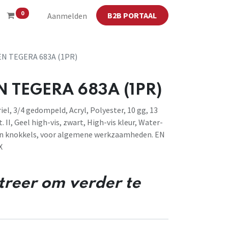
0
B2B PORTAAL
Aanmelden
 TEGERA 683A (1PR)
TEGERA 683A (1PR)
el, 3/4 gedompeld, Acryl, Polyester, 10 gg, 13
 II, Geel high-vis, zwart, High-vis kleur, Water-
en knokkels, voor algemene werkzaamheden. EN
X
streer om verder te