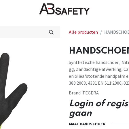
Nieuws
FAQ
Winkel
CE
Alle producten
HANDSCHOEN
HANDSCHOEN 
Synthetische handschoen, Nitri
gg, Zandachtige afwerking, Cat.
en olieafstotende handpalm 
388:2003, 4331 EN 511:2006, 02
Brand:
TEGERA
Login of regi
gaan
MAAT HANDSCHOEN