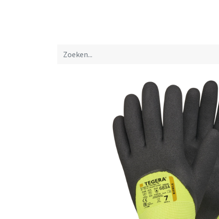
Startpagina
Over ons
Productfolders