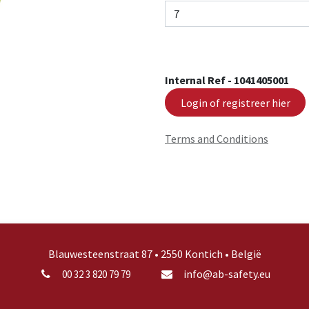
Internal Ref -
1041405001
Login of registreer hier
Terms and Conditions
Blauwesteenstraat 87 • 2550 Kontich • België
info@ab-safety.eu
00 32 3 820 79 79