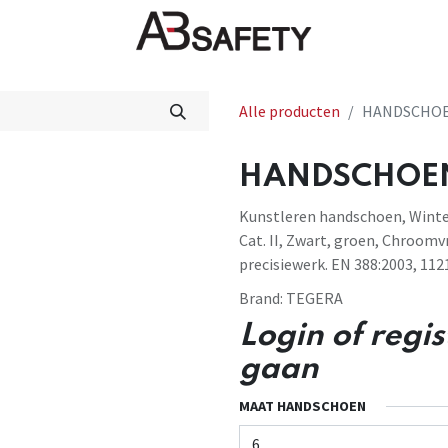
Nieuws
FAQ
Winkel
CE
Alle producten
HANDSCHOEN
HANDSCHOEN 
Kunstleren handschoen, Winter
Cat. II, Zwart, groen, Chroomvr
precisiewerk. EN 388:2003, 112
Brand:
TEGERA
Login of regi
gaan
MAAT HANDSCHOEN