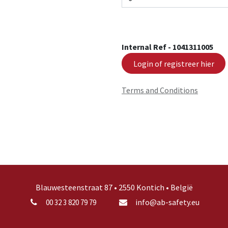
Internal Ref -
1041311005
Login of registreer hier
Terms and Conditions
Blauwesteenstraat 87 • 2550 Kontich • België
info@ab-safety.eu
00 32 3 820 79 79