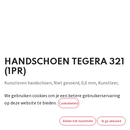
HANDSCHOEN TEGERA 321
(1PR)
Kunstleren handschoen, Niet gevoerd, 0,6 mm, Kunstleer,
Polyester, Cat. II, Zwart, Grijs, Versterkte wijsvinger,
We gebruiken cookies om je een betere gebruikerservaring
Chroomvrij, Elastisch 180°, voor fijn assemblagewerk .
op deze website te bieden.
Conform : EN 388:2016, 2131X
Cookiebeleid
Brand:
TEGERA
Alleen het essentiële
Ik ga akkoord
Login of registreer om verder te