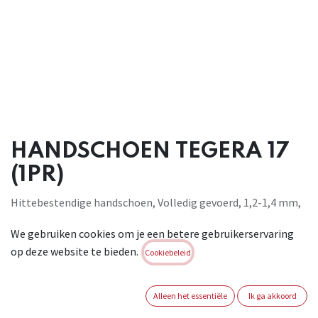
HANDSCHOEN TEGERA 17
(1PR)
Hittebestendige handschoen, Volledig gevoerd, 1,2-1,4 mm,
Splitnerf rundsleer van topkwaliteit, Splitnerf rundsleer van
We gebruiken cookies om je een betere gebruikerservaring
topkwaliteit, Jersey, Cat. II, Geel, Versterkte naden,
op deze website te bieden.
Weerstaat contacthitte tot 100°C, Elastisch 180°, voor zwaar
Cookiebeleid
werk. EN 388:2003, 3223 EN 407:2004, 413X4X
Brand:
TEGERA
Alleen het essentiële
Ik ga akkoord