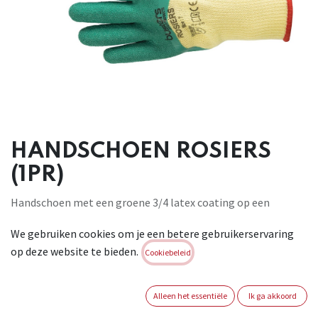
HANDSCHOEN ROSIERS
(1PR)
Handschoen met een groene 3/4 latex coating op een
polyester/katoen drager. Unieke groefstructuur voor
We gebruiken cookies om je een betere gebruikerservaring
superieure grip in droge en natte werkomstandigheden.
op deze website te bieden.
Volledig naadloos. De handschoen is zeer slijtvast en heeft
Cookiebeleid
een hoge schuur-, scheur- en prikweerstand. Ideaal voor alle
onderhoud van doornstruiken, snoeiwerk en hagen scheren.
Alleen het essentiële
Ik ga akkoord
Conform : EN ISO 21420:2020 - EN388:2016 + A1:2018 3 1 4 3 X .