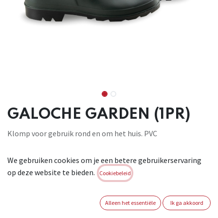
GALOCHE GARDEN (1PR)
Klomp voor gebruik rond en om het huis. PVC
Brand:
BUSTERS
We gebruiken cookies om je een betere gebruikerservaring
Login of registreer om verder te
op deze website te bieden.
Cookiebeleid
gaan
MAAT SCHOEN
Alleen het essentiële
Ik ga akkoord