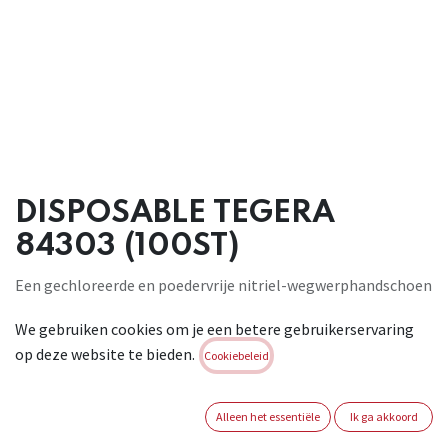
DISPOSABLE TEGERA
84303 (100ST)
Een gechloreerde en poedervrije nitriel-wegwerphandschoen
met uitstekende vingertopgevoeligheid en vingertop-
We gebruiken cookies om je een betere gebruikerservaring
grippatroon. Makkelijk aan- en uittrekken en goedgekeurd
op deze website te bieden.
voor voedselcontact. Dankzij de touchscreen-functie kan je
Cookiebeleid
een smartphone bedienen met de handschoenen aan. 0,06
mm/2,36. CAT III. Conform : EN ISO 374-1:2016/A1:2018 Type
Alleen het essentiële
Ik ga akkoord
B KPT - EN ISO 21420:2020 - EN ISO 374-5:2016