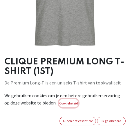
CLIQUE PREMIUM LONG T-
SHIRT (1ST)
De Premium Long-T is een uniseks T-shirt van topkwaliteit
met extra lengte. Gemaakt van 100% voorgekrompen,
We gebruiken cookies om je een betere gebruikerservaring
ringgesponnen katoen. De dubbele 1x1 rib in de kraag en
op deze website te bieden.
verstevigd necktape zorgen voor optimaal draagcomfort.
Cookiebeleid
Het T-shirt is bovendien voorzien van een gemakkelijk te
verwijderen label voor rebranding. De behandeling met
Alleen het essentiële
Ik ga akkoord
enzymen zorgt ervoor dat het T-shirt zacht en glad