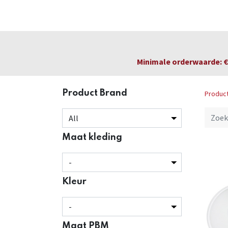
Startpagina
Over ons
Productfolders
Minimale orderwaarde: € 
Product Brand
Produc
Maat kleding
Kleur
Maat PBM