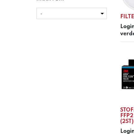
FILTE
Login
verd
STOF
FFP2
(2ST)
Login