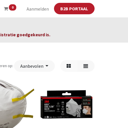
0
B2B PORTAAL
Aanmelden
gistratie goedgekeurd is.
eren op:
Aanbevolen