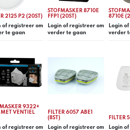
STOFMASKER 8710E
STOFMA
R 2125 P2 (20ST)
FFP1 (20ST)
8710E (
 of registreer om
Login of registreer om
Login of
er te gaan
verder te gaan
verder 
MASKER 9322+
 MET VENTIEL
FILTER 6057 ABE1
(8ST)
FILTER 5
 of registreer om
Login of registreer om
Login of