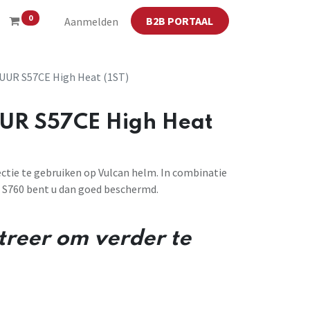
0
B2B PORTAAL
Aanmelden
R S57CE High Heat (1ST)
R S57CE High Heat
ie te gebruiken op Vulcan helm. In combinatie
 S760 bent u dan goed beschermd.
streer om verder te