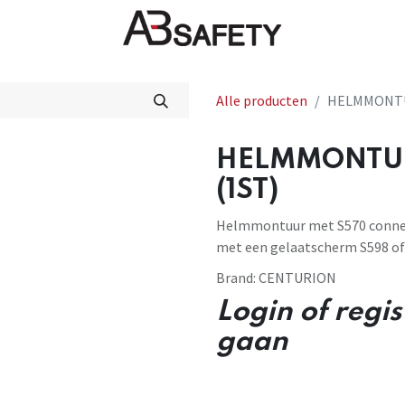
Nieuws
FAQ
Winkel
CE
Alle producten
HELMMONTUU
HELMMONTUU
(1ST)
Helmmontuur met S570 connect
met een gelaatscherm S598 of
Brand:
CENTURION
Login of regi
gaan