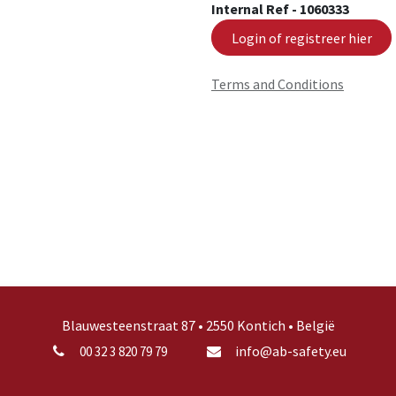
Internal Ref -
1060333
Login of registreer hier
Terms and Conditions
Blauwesteenstraat 87 • 2550 Kontich • België
info@ab-safety.eu
00 32 3 820 79 79