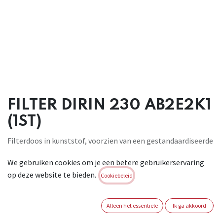
FILTER DIRIN 230 AB2E2K1
(1ST)
Filterdoos in kunststof, voorzien van een gestandaardiseerde
schroefdraad volgens EN 148-1. Te gebruiken voor de
We gebruiken cookies om je een betere gebruikerservaring
maskers Jupiter en Mars, maar ook voor maskers van andere
op deze website te bieden.
merken met schroefdraad conform aan EN 148-1. Geschikt
Cookiebeleid
voor: Combinatiefilter. Bescherming tegen chloor,
bleekmiddel, ammoniak, waterstofchloride, zwaveldioxide,
Alleen het essentiële
Ik ga akkoord
waterstofsulfide, methylamine. Conform: EN 141. A: