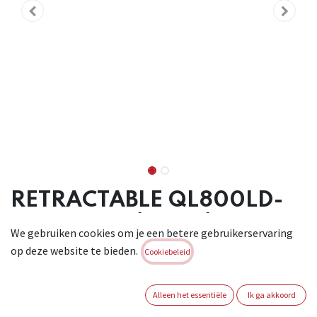
RETRACTABLE QL800LD-
2PK 25MM/4.2M/S-HOOK
We gebruiken cookies om je een betere gebruikerservaring
2-PACK ( 2ST)
op deze website te bieden.
Cookiebeleid
QUICKLOADER® Intrekbare QL800LD is een nieuwe en unieke,
intrekbare spanband. Het is sneller, gemakkelijker en netter
Alleen het essentiële
Ik ga akkoord
in gebruik dan traditionele spanbanden. Het vermindert de